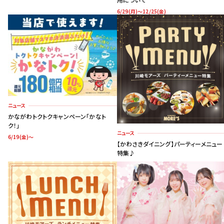
6/29(月)～12/25(金)
ニュース
かながわトクトクキャンペーン「かなト
ク！」
ニュース
6/19(金)～
【かわさきダイニング】パーティーメニュー
特集♪