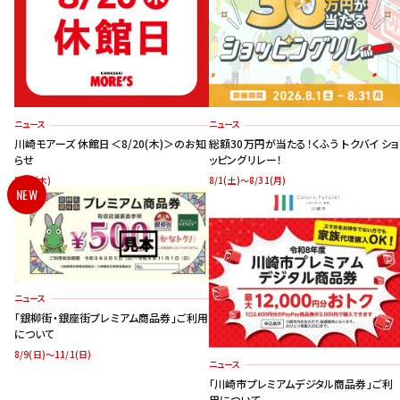
ニュース
ニュース
川崎モアーズ 休館日＜8/20(木)＞のお知
総額30万円が当たる！くふう トクバイ ショ
らせ
ッピングリレー！
8/20(木)
8/1(土)～8/31(月)
NEW
ニュース
「銀柳街・銀座街プレミアム商品券」ご利用
について
8/9(日)～11/1(日)
ニュース
「川崎市プレミアムデジタル商品券」ご利
用について