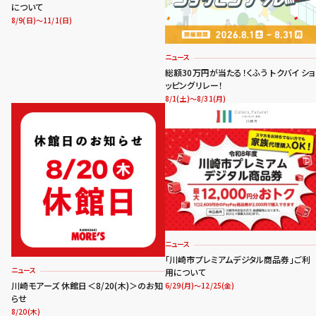
について
8/9(日)～11/1(日)
ニュース
総額30万円が当たる！くふう トクバイ ショ
ッピングリレー！
8/1(土)～8/31(月)
ニュース
「川崎市プレミアムデジタル商品券」ご利
ニュース
用について
川崎モアーズ 休館日＜8/20(木)＞のお知
6/29(月)～12/25(金)
らせ
8/20(木)