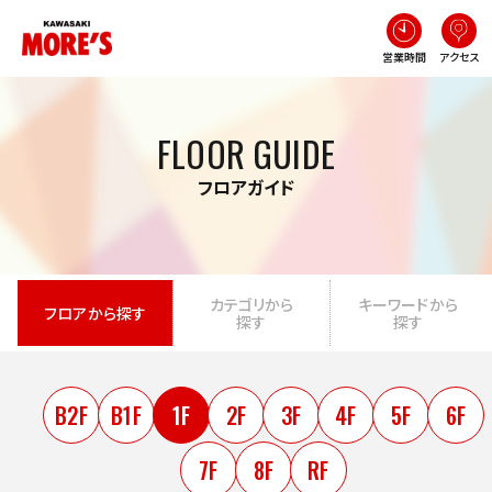
営業時間
アクセス
FLOOR GUIDE
フロアガイド
カテゴリから
キーワードから
フロアから探す
探す
探す
B2F
B1F
1F
2F
3F
4F
5F
6F
7F
8F
RF