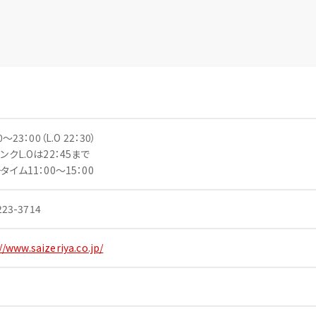
0～23：00（L.O 22：30）
ンクL.Oは22：45まで
タイム11：00～15：00
223-3714
//www.saizeriya.co.jp/